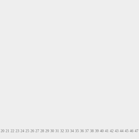
20
21
22
23
24
25
26
27
28
29
30
31
32
33
34
35
36
37
38
39
40
41
42
43
44
45
46
47