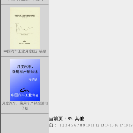
中国汽车工业月度统计摘要
月度汽车、乘用车产销综述电
子版
当前页：85 其他
页：
1
2
3
4
5
6
7
8
9
10
11
12
13
14
15
16
17
18
19