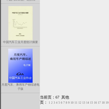
中国汽车工业月度统计摘要
月度汽车、乘用车产销综述电
子版
当前页：67 其他
页：
1
2
3
4
5
6
7
8
9
10
11
12
13
14
15
16
17
18
19