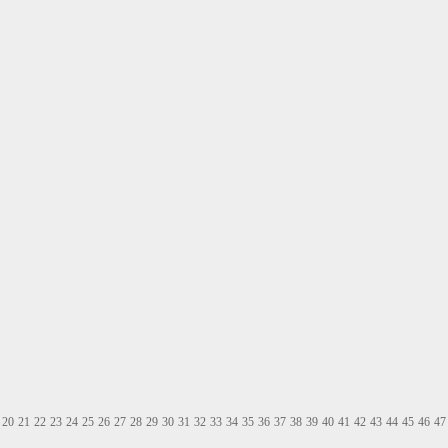
20
21
22
23
24
25
26
27
28
29
30
31
32
33
34
35
36
37
38
39
40
41
42
43
44
45
46
47