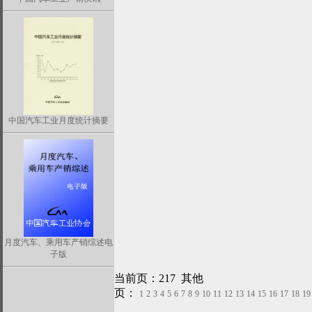
中国汽车工业月度统计摘要
月度汽车、乘用车产销综述电
子版
当前页：217 其他
页：
1
2
3
4
5
6
7
8
9
10
11
12
13
14
15
16
17
18
19