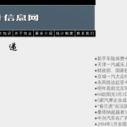
●新手车险保费今起上
●天津一汽威乐上市（2
●财政部、国家税务
●京城一汽大众经销
●东风悦达起亚今年
●明年底前北京现代
●04款阳光3月3日亮
●5家汽摩企业成为国
●“春兰虎”在法国销量
●桑塔纳超越者3月2日
●中兴汽车在广西专
●2004年1月全国