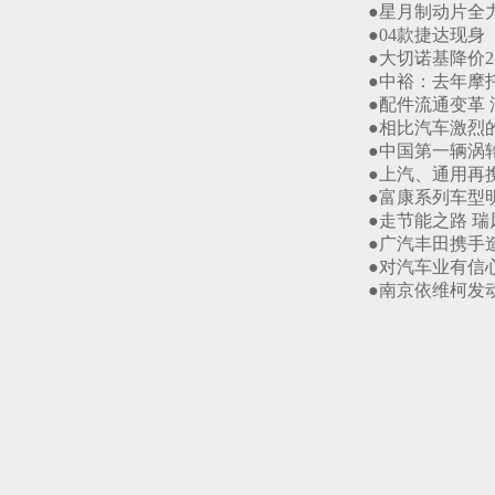
●星月制动片全力研发
●04款捷达现身（200
●大切诺基降价2.5
●中裕：去年摩托车销
●配件流通变革 汽配
●相比汽车激烈的竞争
●中国第一辆涡轮增
●上汽、通用再携手
●富康系列车型明起全
●走节能之路 瑞风柴
●广汽丰田携手造发动
●对汽车业有信心 比
●南京依维柯发动机树