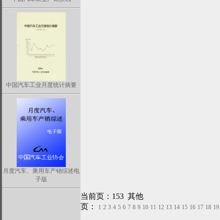
中国汽车工业月度统计摘要
月度汽车、乘用车产销综述电
子版
当前页：153 其他
页：
1
2
3
4
5
6
7
8
9
10
11
12
13
14
15
16
17
18
19