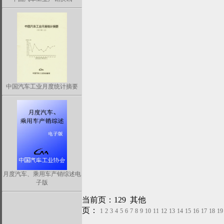
中国汽车工业月度统计摘要
月度汽车、乘用车产销综述电
子版
当前页：129 其他
页：
1
2
3
4
5
6
7
8
9
10
11
12
13
14
15
16
17
18
19