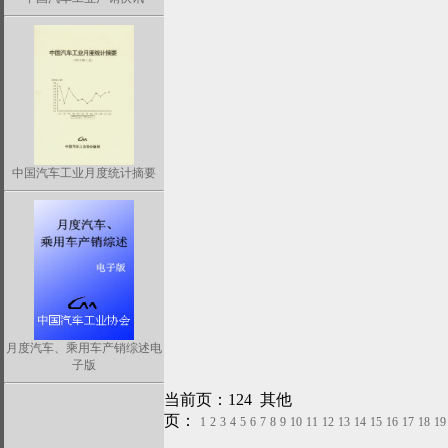
中国汽车工业月度统计摘要
月度汽车、乘用车产销综述电
子版
当前页：124 其他
页：
1
2
3
4
5
6
7
8
9
10
11
12
13
14
15
16
17
18
19