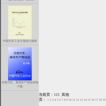
中国汽车工业月度统计摘要
月度汽车、乘用车产销综述电
子版
当前页：111 其他
页：
1
2
3
4
5
6
7
8
9
10
11
12
13
14
15
16
17
18
19