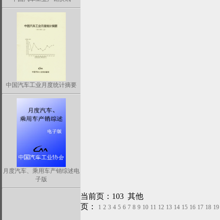
中国汽车工业月度统计摘要
月度汽车、乘用车产销综述电
子版
当前页：103 其他
页：
1
2
3
4
5
6
7
8
9
10
11
12
13
14
15
16
17
18
19