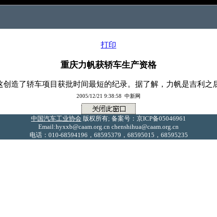
打印
重庆力帆获轿车生产资格
创造了轿车项目获批时间最短的纪录。据了解，力帆是吉利之
2005/12/21 9:38:58 中新网
中国汽车工业协会
版权所有; 备案号：京ICP备05046961
Email:hyxxb@caam.org.cn chenshihua@caam.org.cn
电话：010-68594196，68595379，68595015，68595235